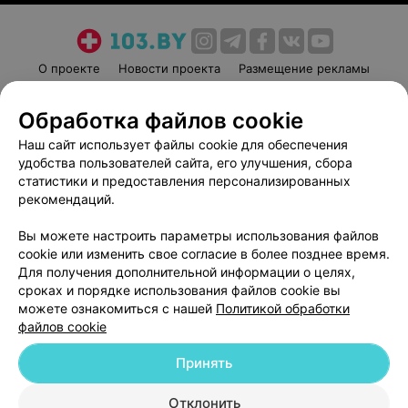
О проекте
Новости проекта
Размещение рекламы
Медицинский маркетинг
Публичный договор
Обработка файлов cookie
Пользовательское соглашение
Способы оплаты
Наш сайт использует файлы cookie для обеспечения
Вакансии
Партнеры
удобства пользователей сайта, его улучшения, сбора
Написать руководителю 103.by
статистики и предоставления персонализированных
Написать в поддержку
рекомендаций.
Персональные настройки cookie
Вы можете настроить параметры использования файлов
Обработка персональных данных
cookie или изменить свое согласие в более позднее время.
Для получения дополнительной информации о целях,
сроках и порядке использования файлов cookie вы
можете ознакомиться с нашей
Политикой обработки
файлов cookie
Принять
© 2026 ООО «Артокс Лаб», УНП 191700409
| 220012, Республика Беларусь,
г. Минск, улица Толбухина, 2, пом. 16 | help@103.by
Отклонить