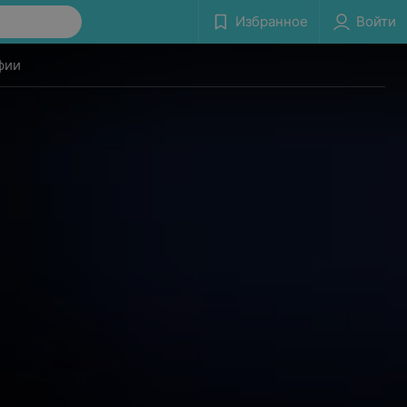
Избранное
Войти
фии