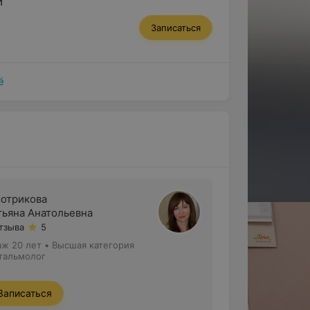
и
Записаться
ё
отрикова
тьяна Анатольевна
отзыва
5
аж 20 лет
•
Высшая категория
тальмолог
Записаться