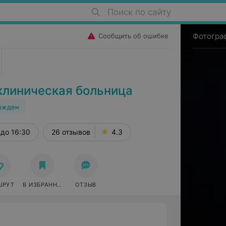
Поиск по сайту
Фотогра
Сообщить об ошибке
клиническая больница
ржден
я, 19Б
до 16:30
26 отзывов
4.3
ШРУТ
В ИЗБРАННОЕ
ОТЗЫВ