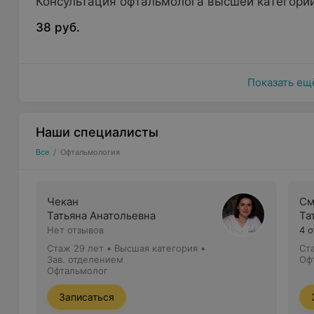
день.
Консультация офтальмолога высшей категори
38 руб.
Показать ещ
Наши специалисты
Все
/
Офтальмология
Чекан
См
Татьяна Анатольевна
Та
Нет отзывов
4 
Стаж 29 лет
•
Высшая категория
•
Ст
Зав. отделением
Оф
Офтальмолог
Записаться