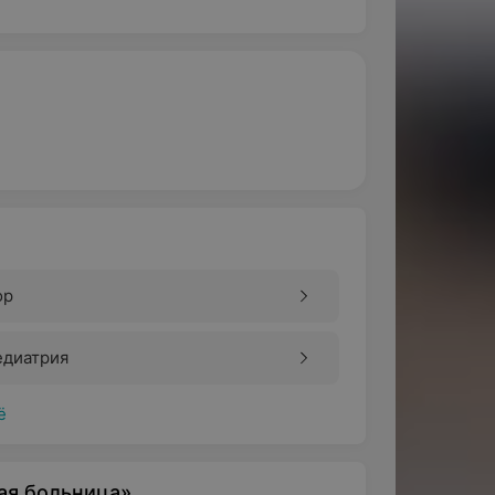
ор
едиатрия
ё
ая больница»