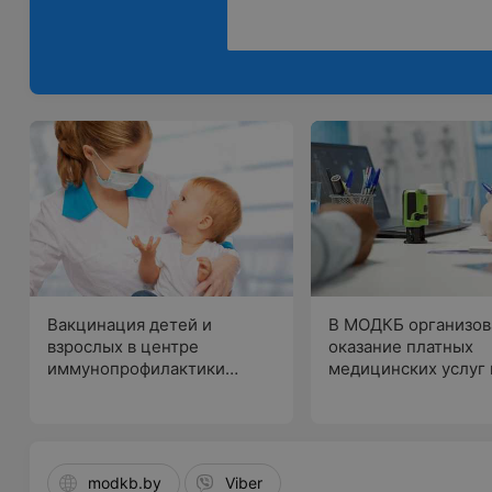
Вакцинация детей и
В МОДКБ организов
взрослых в центре
оказание платных
иммунопрофилактики
медицинских услуг 
МОДКБ
выходные и праздн
дни
modkb.by
Viber