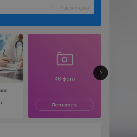
Рекомендую
26
46 фото
ано
в
Посмотреть
П
ичные