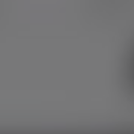
 отзывов
очитать